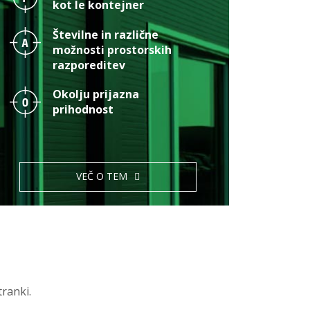
kot le kontejner
Številne in različne
možnosti prostorskih
razporeditev
Okolju prijazna
prihodnost
VEČ O TEM
ranki.