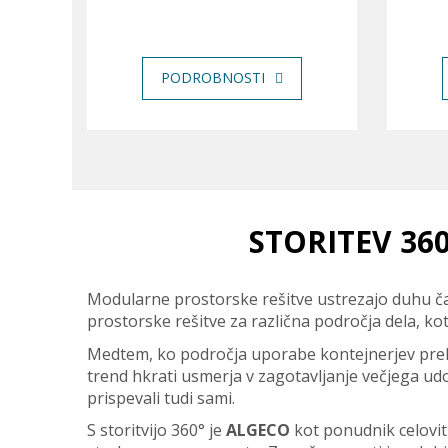
PODROBNOSTI
STORITEV 36
Modularne prostorske rešitve ustrezajo duhu ča
prostorske rešitve za različna področja dela, ko
Medtem, ko področja uporabe kontejnerjev prehaj
trend hkrati usmerja v zagotavljanje večjega udob
prispevali tudi sami.
S storitvijo 360° je
ALGECO
kot ponudnik celoviti