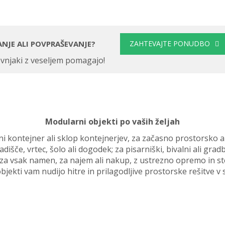
ANJE ALI POVPRAŠEVANJE?
ZAHTEVAJTE PONUDBO
vnjaki z veseljem pomagajo!
Modularni objekti po vaših željah
i kontejner ali sklop kontejnerjev, za začasno prostorsko a
adišče, vrtec, šolo ali dogodek; za pisarniški, bivalni ali gr
 za vsak namen, za najem ali nakup, z ustrezno opremo in sto
bjekti vam nudijo hitre in prilagodljive prostorske rešitve v