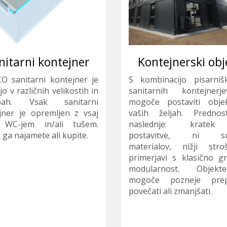
nitarni kontejner
Kontejnerski obj
O sanitarni kontejner je
S kombinacijo pisarniš
jo v različnih velikostih in
sanitarnih kontejnerj
dbah. Vsak sanitarni
mogoče postaviti obje
jner je opremljen z vsaj
vaših željah. Prednos
 WC-jem in/ali tušem.
naslednje: krate
ga najamete ali kupite.
postavitve, ni su
materialov, nižji str
primerjavi s klasično gr
modularnost. Objek
mogoče pozneje prep
povečati ali zmanjšati.