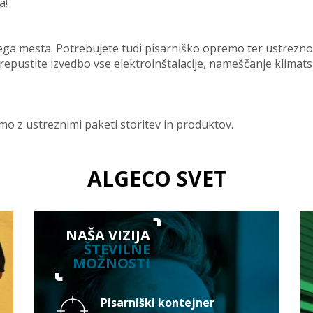
a!
nega mesta. Potrebujete tudi pisarniško opremo ter ustrezn
epustite izvedbo vse elektroinštalacije, nameščanje klimat
o z ustreznimi paketi storitev in produktov.
ALGECO SVET
NAŠA VIZIJA
ŠTEVILNE
MOŽNOSTI
Pisarniški kontejner