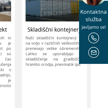
Kontaktna
služba
Javljamo se!
ekt
Skladiščni kontejnerji
Ured
kih in
Naši skladiščni kontejnerji so
klic
ev je
na voljo v različnih velikostih in
naza
kt po
prenesejo velike obremenitve.
Pišit
ti so
Lahko se uporabljajo za
nam
k čas
skladiščenje na gradbiščih,
šenja
hrambo orodja, pnevmatik ipd.
oški v
adnjo,
te je
rosto