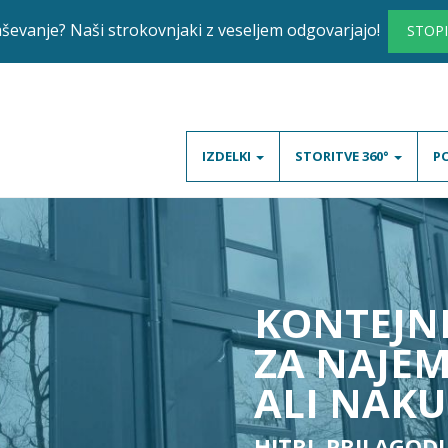
aševanje? Naši strokovnjaki z veseljem odgovarjajo!
STOPI
IZDELKI
STORITVE 360°
P
KONTEJN
ZA NAJE
ALI NAKU
HITRI. PRILAGODL