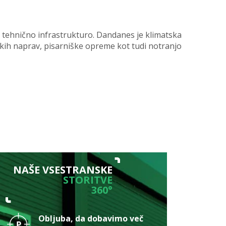
o tehnično infrastrukturo. Dandanes je klimatska
skih naprav, pisarniške opreme kot tudi notranjo
NAŠE VSESTRANSKE
STORITVE
360°
Obljuba, da dobavimo več