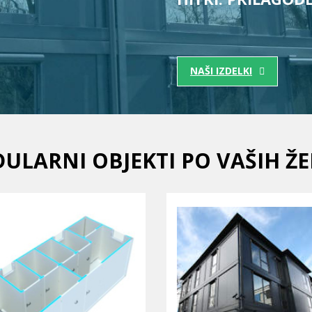
NAŠI IZDELKI
ULARNI OBJEKTI PO VAŠIH ŽE