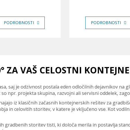
PODROBNOSTI
PODROBNOSTI
0° ZA VAŠ CELOSTNI KONTEJNE
sa, saj je odzivnost postala eden odločilnih dejavnikov na
t so npr. projekta skupina, razvojni ali servisni oddelek, za
ajo iz klasičnih začasnih kontejnerskih rešitev za gradbišč
ja in celovitih storitev, v katere je vključeno vse. Kot vodil
h gradbenih storitev tisti, ki določa merila in postavlja stan