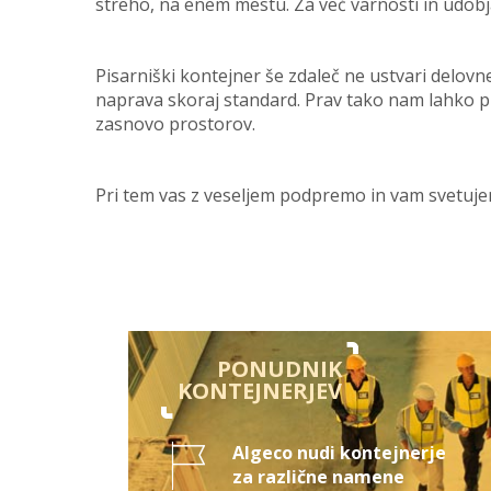
streho, na enem mestu. Za več varnosti in udobj
Pisarniški kontejner še zdaleč ne ustvari delov
naprava skoraj standard. Prav tako nam lahko pr
zasnovo prostorov.
Pri tem vas z veseljem podpremo in vam svetujem
PONUDNIK
KONTEJNERJEV
Algeco nudi kontejnerje
za različne namene