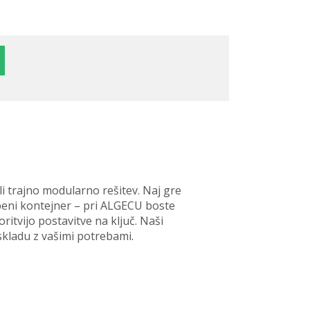
li trajno modularno rešitev. Naj gre
adbeni kontejner – pri ALGECU boste
ritvijo postavitve na ključ. Naši
 skladu z vašimi potrebami.