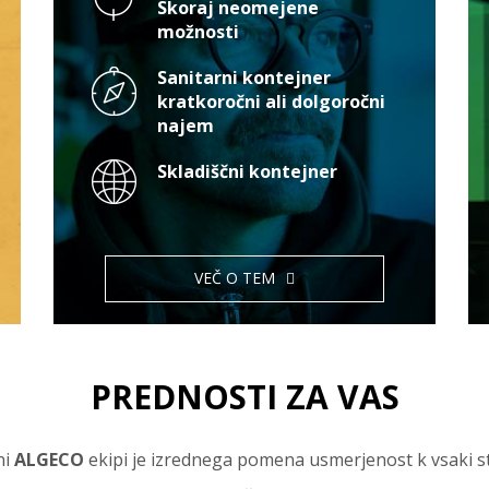
Skoraj neomejene
možnosti
Sanitarni kontejner
kratkoročni ali dolgoročni
najem
Skladiščni kontejner
VEČ O TEM
PREDNOSTI ZA VAS
ni
ALGECO
ekipi je izrednega pomena usmerjenost k vsaki st