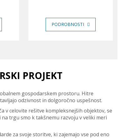
PODROBNOSTI
RSKI PROJEKT
 globalnem gospodarskem prostoru. Hitre
gotavljajo odzivnost in dolgoročno uspešnost.
a v celovite rešitve kompleksnejših objektov, se
ni na trgu smo k takšnemu razvoju v veliki meri
darde za svoje storitve, ki zajemajo vse pod eno