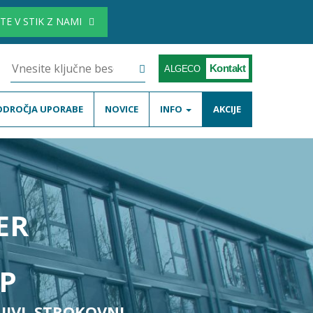
TE V STIK Z NAMI
Kontakt
ALGECO
ODROČJA UPORABE
NOVICE
INFO
AKCIJE
ER
M
P
JIVI. STROKOVNI