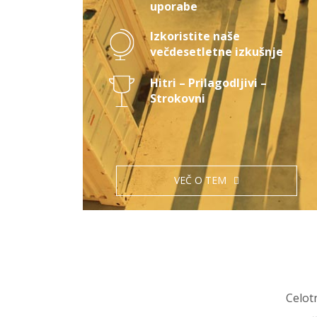
uporabe
Izkoristite naše
večdesetletne izkušnje
Hitri – Prilagodljivi –
Strokovni
VEČ O TEM
Celot