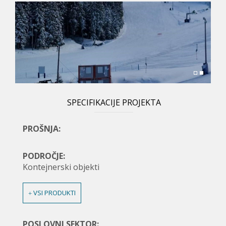
j
a
t
e
s
e
t
SPECIFIKACIJE PROJEKTA
u
PROŠNJA:
k
a
PODROČJE:
j
Kontejnerski objekti
VSI PRODUKTI
POSLOVNI SEKTOR: