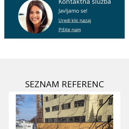
Kontaktna služba
Javljamo se!
Uredi klic nazaj
Pišite nam
SEZNAM REFERENC