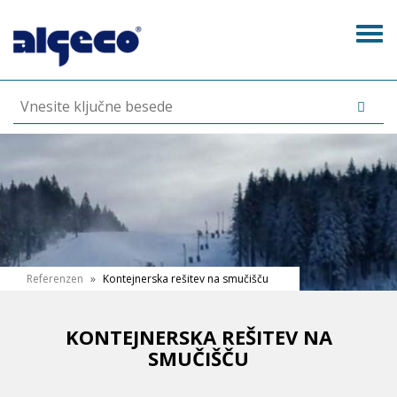
Skip
to
Tog
main
navi
content
N
Referenzen
»
Kontejnerska rešitev na smučišču
a
h
KONTEJNERSKA REŠITEV NA
SMUČIŠČU
a