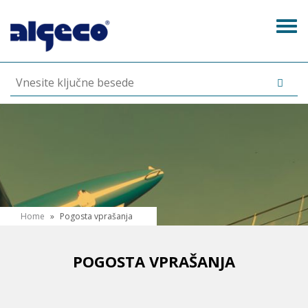
Skip
to
Tog
main
navi
content
N
Home
»
Pogosta vprašanja
a
h
POGOSTA VPRAŠANJA
a