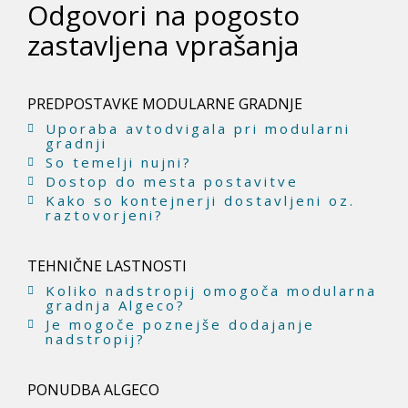
j
Odgovori na pogosto
a
zastavljena vprašanja
t
e
PREDPOSTAVKE MODULARNE GRADNJE
s
Uporaba avtodvigala pri modularni
e
gradnji
So temelji nujni?
t
Dostop do mesta postavitve
Kako so kontejnerji dostavljeni oz.
u
raztovorjeni?
k
a
TEHNIČNE LASTNOSTI
Koliko nadstropij omogoča modularna
j
gradnja Algeco?
Je mogoče poznejše dodajanje
nadstropij?
PONUDBA ALGECO