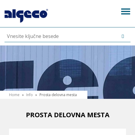
Skip
to
Tog
main
navi
content
N
Home
»
Info
»
Prosta delovna mesta
a
h
PROSTA DELOVNA MESTA
a