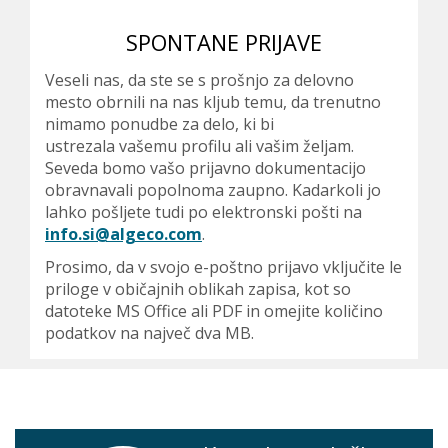
j
a
SPONTANE PRIJAVE
t
Veseli nas, da ste se s prošnjo za delovno
e
mesto obrnili na nas kljub temu, da trenutno
s
nimamo ponudbe za delo, ki bi
ustrezala vašemu profilu ali vašim željam.
e
Seveda bomo vašo prijavno dokumentacijo
t
obravnavali popolnoma zaupno. Kadarkoli jo
lahko pošljete tudi po elektronski pošti na
u
info.si@algeco.com
.
k
Prosimo, da v svojo e-poštno prijavo vključite le
priloge v običajnih oblikah zapisa, kot so
a
datoteke MS Office ali PDF in omejite količino
j
podatkov na največ dva MB.