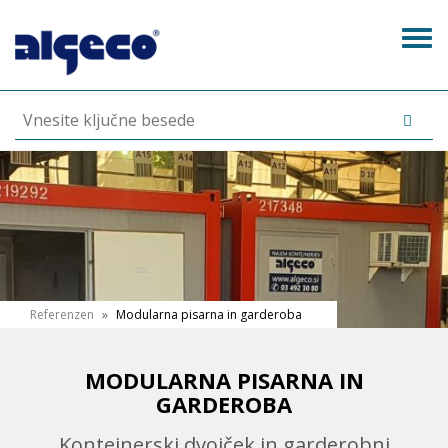
Skip
to
Tog
main
navi
content
N
Referenzen
»
Modularna pisarna in garderoba
a
h
MODULARNA PISARNA IN
GARDEROBA
a
Kontejnerski dvojček in garderobni