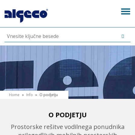
Skip
to
Tog
main
navi
content
N
Home
»
Info
»
O podjetju
a
h
O PODJETJU
a
Prostorske rešitve vodilnega ponudnika