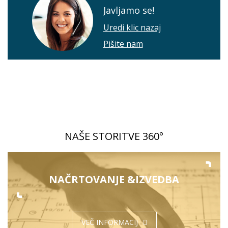
Javljamo se!
Uredi klic nazaj
Pišite nam
NAŠE STORITVE 360°
NAČRTOVANJE &
IZVEDBA
VEČ INFORMACIJ