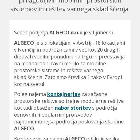
j
prilagodljivih mobilnih prostorskih
a
sistemov in rešitev varnega skladiščenja.
t
e
Sedež podjetja
ALGECO d.o.o
je v Ljubečni.
s
ALGECO
je s 5 lokacijami v Avstriji, 18 lokacijami
e
v Nemčiji in podružnicami v več kot 20 drugih
državah vodilni ponudnik na trgu in predstavlja
t
na mednarodni ravni merilo za mobilne
u
prostorske sisteme in rešitve varnega
skladiščenja. Zato smo številka 1 tako v Evropi
k
kot na svetu!
a
Poleg najema
kontejnerjev
za začasne
j
prostorske rešitve so trajne modularne rešitve
kot tudi obsežen
nabor storitev
s področja
osnovnih modularnih proizvodov
najpomembnejša področja poslovanja skupine
ALGECO
.
Kontejnerje za najem
ALGECO
odlikuje velika